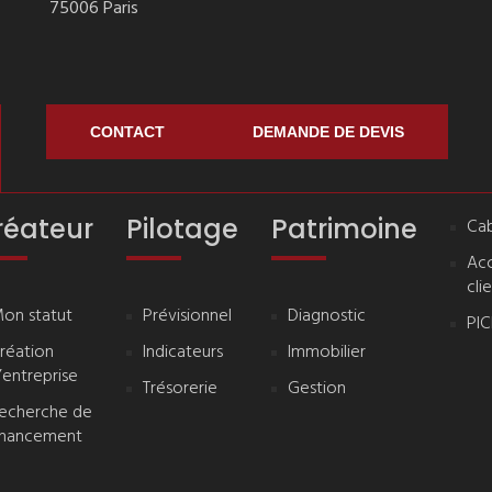
75006 Paris
CONTACT
DEMANDE DE DEVIS
réateur
Pilotage
Patrimoine
Cab
Ac
cli
on statut
Prévisionnel
Diagnostic
PI
réation
Indicateurs
Immobilier
’entreprise
Trésorerie
Gestion
echerche de
inancement