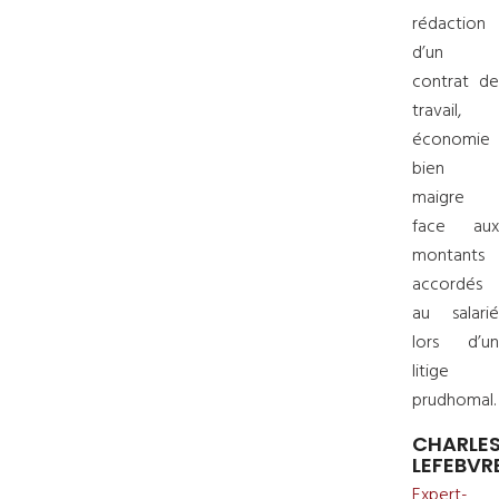
rédaction
d’un
contrat de
travail,
économie
bien
maigre
face aux
montants
accordés
au salarié
lors d’un
litige
prudhomal.
CHARLE
LEFEBVR
Expert-