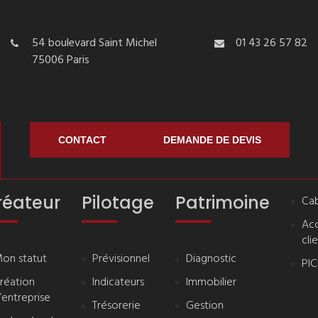
54 boulevard Saint Michel
01 43 26 57 82
75006 Paris
CONTACT
DEMANDE DE DEVIS
réateur
Pilotage
Patrimoine
Cab
Ac
cli
on statut
Prévisionnel
Diagnostic
PI
réation
Indicateurs
Immobilier
’entreprise
Trésorerie
Gestion