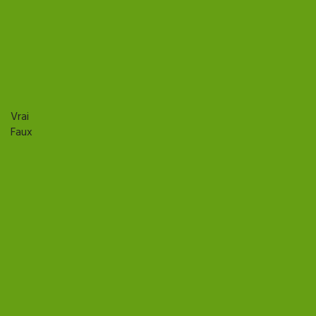
La facture électronique
Une TPE peut attendre 2027 pour
commencer à se préparer à la
facturation électronique.
Vrai
Faux