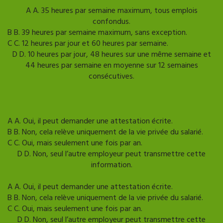
Mauvaise reponse
Bonne reponse
A
A. 35 heures par semaine maximum, tous emplois
confondus.
B
B. 39 heures par semaine maximum, sans exception.
C
C. 12 heures par jour et 60 heures par semaine.
D
D. 10 heures par jour, 48 heures sur une même semaine et
44 heures par semaine en moyenne sur 12 semaines
consécutives.
Afficher l'explication
Question suivante
A
A. Oui, il peut demander une attestation écrite.
B
B. Non, cela relève uniquement de la vie privée du salarié.
C
C. Oui, mais seulement une fois par an.
D
D. Non, seul l’autre employeur peut transmettre cette
information.
Mauvaise reponse
Bonne reponse
A
A. Oui, il peut demander une attestation écrite.
B
B. Non, cela relève uniquement de la vie privée du salarié.
C
C. Oui, mais seulement une fois par an.
D
D. Non, seul l’autre employeur peut transmettre cette