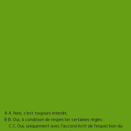
Quiz rh & vous
Un quiz par mois pour
tester vos connaissances et
booster vos compétences
RH sans pression !
QUESTION
1
/ 6
Un salarié peut-il cumuler plusieurs emplois ?
A
A. Non, c’est toujours interdit.
B
B. Oui, à condition de respecter certaines règles.
C
C. Oui, uniquement avec l’accord écrit de l’inspection du