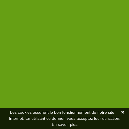
risques liés à la chaleur, prévoit notamment que les locaux
fermés doivent être maintenus à une température adaptée,
en tenant compte de l’activité des travailleurs et de
l’environnement dans lequel ils évoluent. Lorsque l’activité
professionnelle a lieu à l'extérieur, les travailleurs doivent être
protégés l...
Lire l'article
Les cookies assurent le bon fonctionnement de notre site
✖
Internet. En utilisant ce dernier, vous acceptez leur utilisation.
En savoir plus