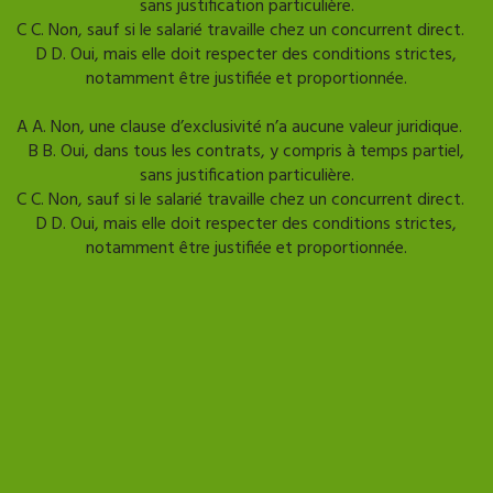
sans justification particulière.
C
C. Non, sauf si le salarié travaille chez un concurrent direct.
D
D. Oui, mais elle doit respecter des conditions strictes,
notamment être justifiée et proportionnée.
Mauvaise reponse
Bonne reponse
A
A. Non, une clause d’exclusivité n’a aucune valeur juridique.
B
B. Oui, dans tous les contrats, y compris à temps partiel,
sans justification particulière.
C
C. Non, sauf si le salarié travaille chez un concurrent direct.
D
D. Oui, mais elle doit respecter des conditions strictes,
notamment être justifiée et proportionnée.
Afficher l'explication
Qualité de vie au travail
Comment agir en cas de
canicule au bureau ?
Quelles sont les obligations de l’employeur en cas de fortes
chaleurs ? Le décret en Conseil d’Etat n°2025-482 datant du
27 mai 2025 relatif à la protection des travailleurs contre les