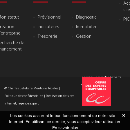
Ac
cli
on statut
Prévisionnel
Diagnostic
PI
réation
Indicateurs
Immobilier
’entreprise
Trésorerie
Gestion
echerche de
inancement
Inscrit à l'ordre des Experts
comptables
© Charles Lefebvre
Mentions légales
|
Politique de confidentialité
| Réalisation de sites
Internet,
lagence.expert
Les cookies assurent le bon fonctionnement de notre site
✖
Internet. En utilisant ce dernier, vous acceptez leur utilisation.
En savoir plus