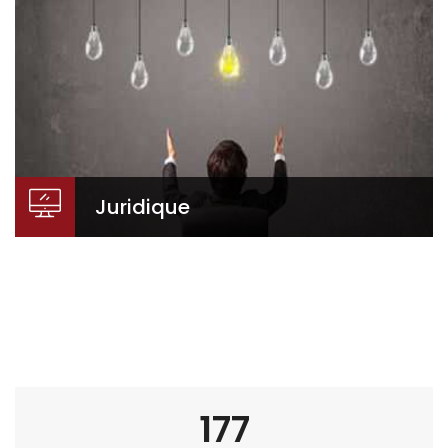
Nous vous proposons un service spécialisé afin de
vous sécuriser au maximum dans ce domaine très
technique. Nos conseils et notre assistance sont
essentiels.
Juridique
Des compétences
indissociables
Nos collaborateurs savent vous éclairer afin de
choisir la forme juridique la mieux adaptée,
187
l'opération fiscalement la plus avantageuse, ainsi
que pour négocier au mieux.