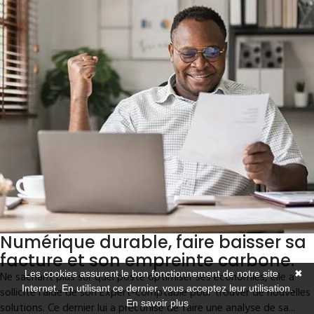
Numérique durable, faire baisser sa
facture et son empreinte carbone.
Les cookies assurent le bon fonctionnement de notre site
✖
Ne sachant plus sur quel poste optimiser ses économies, elle a
Internet. En utilisant ce dernier, vous acceptez leur utilisation.
sollicité l’aide de son Expert-comptable pour trouver de nouvelles
En savoir plus
solutions. Ce dernier lui a préconisé de faire une analyse de sa...