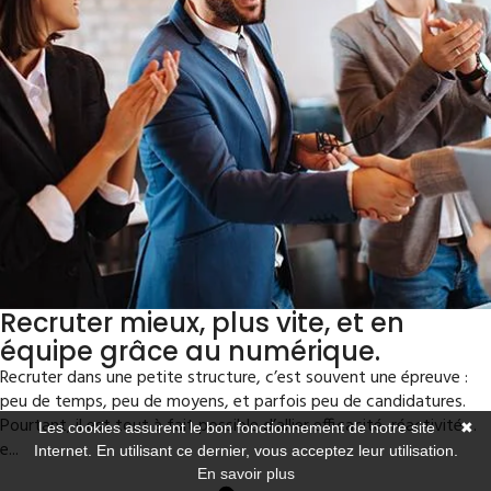
Recruter mieux, plus vite, et en
équipe grâce au numérique.
Recruter dans une petite structure, c’est souvent une épreuve :
peu de temps, peu de moyens, et parfois peu de candidatures.
Pourtant, il est tout à fait possible d’allier efficacité, réactivité…
Les cookies assurent le bon fonctionnement de notre site
✖
e...
Internet. En utilisant ce dernier, vous acceptez leur utilisation.
En savoir plus