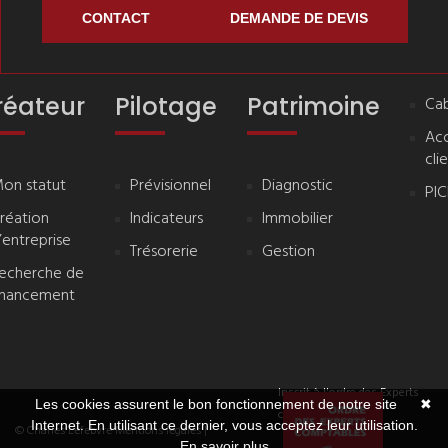
CONTACT
DEMANDE DE DEVIS
réateur
Pilotage
Patrimoine
Cab
Ac
cli
on statut
Prévisionnel
Diagnostic
PI
réation
Indicateurs
Immobilier
’entreprise
Trésorerie
Gestion
echerche de
inancement
Inscrit à l'ordre des Experts
Les cookies assurent le bon fonctionnement de notre site
✖
comptables
Internet. En utilisant ce dernier, vous acceptez leur utilisation.
© Charles Lefebvre
Mentions légales
|
En savoir plus