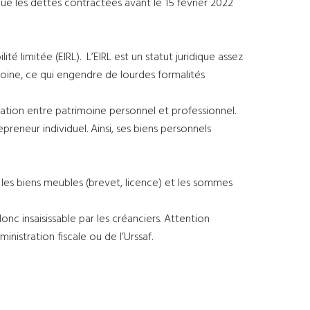
que les dettes contractées avant le 15 février 2022
ilité limitée (EIRL). L’EIRL est un statut juridique assez
moine, ce qui engendre de lourdes formalités
nciation entre patrimoine personnel et professionnel.
epreneur individuel. Ainsi, ses biens personnels
, les biens meubles (brevet, licence) et les sommes
nc insaisissable par les créanciers. Attention
nistration fiscale ou de l’Urssaf.