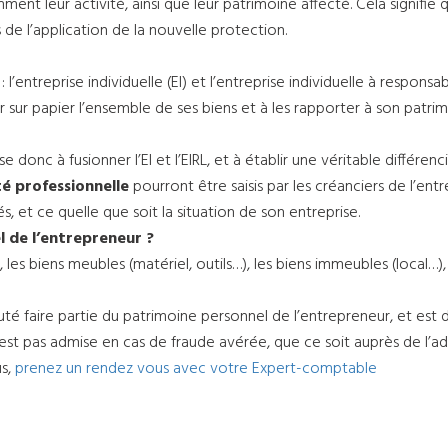
ent leur activité, ainsi que leur patrimoine affecté. Cela signifie 
 de l’application de la nouvelle protection.
: l’entreprise individuelle (EI) et l’entreprise individuelle à responsab
 sur papier l’ensemble de ses biens et à les rapporter à son patri
 donc à fusionner l’EI et l’EIRL, et à établir une véritable différe
ité professionnelle
pourront être saisis par les créanciers de l’entr
s, et ce quelle que soit la situation de son entreprise.
l de l’entrepreneur ?
les biens meubles (matériel, outils…), les biens immeubles (local…)
é faire partie du patrimoine personnel de l’entrepreneur, et est do
st pas admise en cas de fraude avérée, que ce soit auprès de l’admi
us,
prenez un rendez vous avec votre Expert-comptable