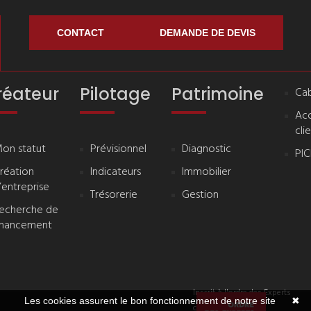
CONTACT
DEMANDE DE DEVIS
réateur
Pilotage
Patrimoine
Cab
Ac
cli
on statut
Prévisionnel
Diagnostic
PI
réation
Indicateurs
Immobilier
’entreprise
Trésorerie
Gestion
echerche de
inancement
Inscrit à l'ordre des Experts
Les cookies assurent le bon fonctionnement de notre site
✖
comptables