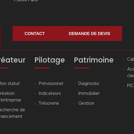
75006 Paris
CONTACT
DEMANDE DE DEVIS
réateur
Pilotage
Patrimoine
Cab
Ac
cli
on statut
Prévisionnel
Diagnostic
PI
réation
Indicateurs
Immobilier
’entreprise
Trésorerie
Gestion
echerche de
inancement