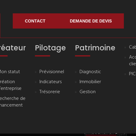
CONTACT
DEMANDE DE DEVIS
réateur
Pilotage
Patrimoine
Cab
Ac
cli
on statut
Prévisionnel
Diagnostic
PI
réation
Indicateurs
Immobilier
’entreprise
Trésorerie
Gestion
echerche de
inancement
Inscrit à l'ordre des Experts