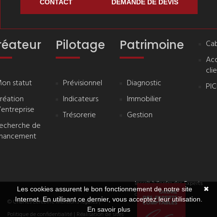
CONTACT
DEMANDE DE DEVIS
réateur
Pilotage
Patrimoine
Cab
Ac
cli
on statut
Prévisionnel
Diagnostic
PI
réation
Indicateurs
Immobilier
’entreprise
Trésorerie
Gestion
echerche de
inancement
Inscrit à l'ordre des Experts
Les cookies assurent le bon fonctionnement de notre site
✖
comptables
Internet. En utilisant ce dernier, vous acceptez leur utilisation.
© Charles Lefebvre
Mentions légales
|
En savoir plus
Politique de confidentialité
| Réalisation de sites