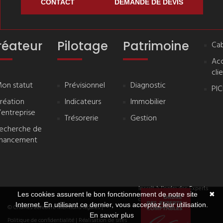
CONTACT
DEMANDE DE DEVIS
réateur
Pilotage
Patrimoine
Cab
Ac
cli
on statut
Prévisionnel
Diagnostic
PI
réation
Indicateurs
Immobilier
’entreprise
Trésorerie
Gestion
echerche de
inancement
Inscrit à l'ordre des Experts
Les cookies assurent le bon fonctionnement de notre site
✖
comptables
Internet. En utilisant ce dernier, vous acceptez leur utilisation.
© Charles Lefebvre
Mentions légales
|
En savoir plus
Politique de confidentialité
| Réalisation de sites