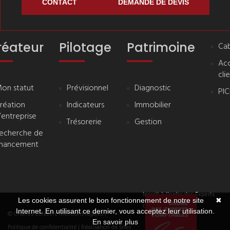
CONTACT
DEMANDE DE DEVIS
réateur
Pilotage
Patrimoine
Cab
Ac
cli
on statut
Prévisionnel
Diagnostic
PI
réation
Indicateurs
Immobilier
’entreprise
Trésorerie
Gestion
echerche de
inancement
Inscrit à l'ordre des Experts
Les cookies assurent le bon fonctionnement de notre site
✖
comptables
Internet. En utilisant ce dernier, vous acceptez leur utilisation.
© Charles Lefebvre
Mentions légales
|
En savoir plus
Politique de confidentialité
| Réalisation de sites