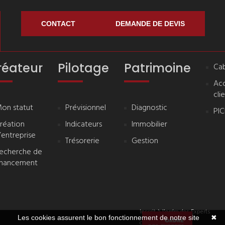
CONTACT
DEMANDE DE DEVIS
réateur
Pilotage
Patrimoine
Cab
Ac
cli
on statut
Prévisionnel
Diagnostic
PI
réation
Indicateurs
Immobilier
’entreprise
Trésorerie
Gestion
echerche de
inancement
Inscrit à l'ordre des Experts
Les cookies assurent le bon fonctionnement de notre site
✖
comptables