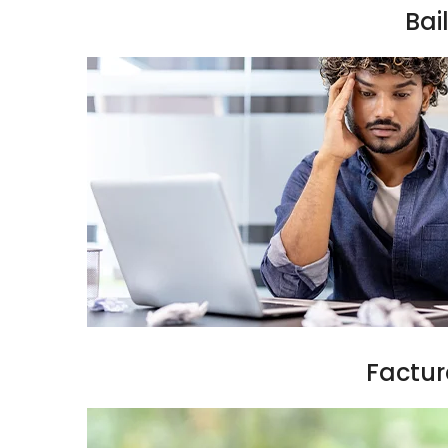
Bai
Factur