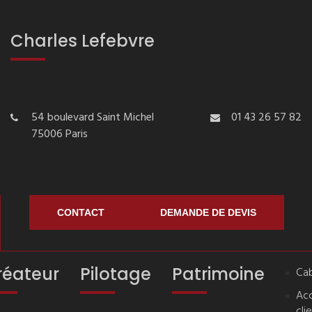
Charles Lefebvre
54 boulevard Saint Michel
01 43 26 57 82
75006 Paris
CONTACT
DEMANDE DE DEVIS
réateur
Pilotage
Patrimoine
Cab
Ac
cli