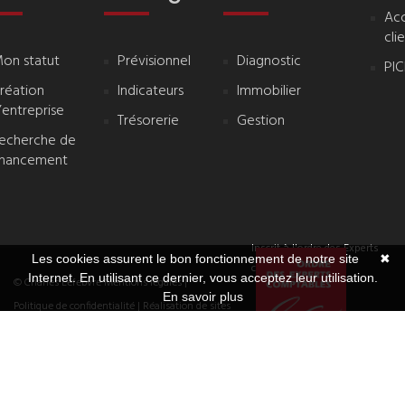
Ac
cli
on statut
Prévisionnel
Diagnostic
PI
réation
Indicateurs
Immobilier
’entreprise
Trésorerie
Gestion
echerche de
inancement
Inscrit à l'ordre des Experts
Les cookies assurent le bon fonctionnement de notre site
✖
comptables
Internet. En utilisant ce dernier, vous acceptez leur utilisation.
© Charles Lefebvre
Mentions légales
|
En savoir plus
Politique de confidentialité
| Réalisation de sites
Internet,
lagence.expert