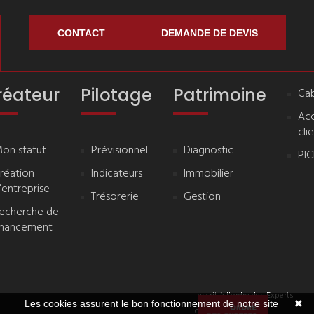
CONTACT
DEMANDE DE DEVIS
réateur
Pilotage
Patrimoine
Cab
Ac
cli
on statut
Prévisionnel
Diagnostic
PI
réation
Indicateurs
Immobilier
’entreprise
Trésorerie
Gestion
echerche de
inancement
Inscrit à l'ordre des Experts
Les cookies assurent le bon fonctionnement de notre site
✖
comptables