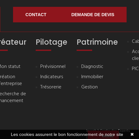
CONTACT
DEMANDE DE DEVIS
réateur
Pilotage
Patrimoine
Cab
Ac
cli
on statut
Prévisionnel
Diagnostic
PI
réation
Indicateurs
Immobilier
’entreprise
Trésorerie
Gestion
echerche de
inancement
Inscrit à l'ordre des Experts
Les cookies assurent le bon fonctionnement de notre site
✖
comptables