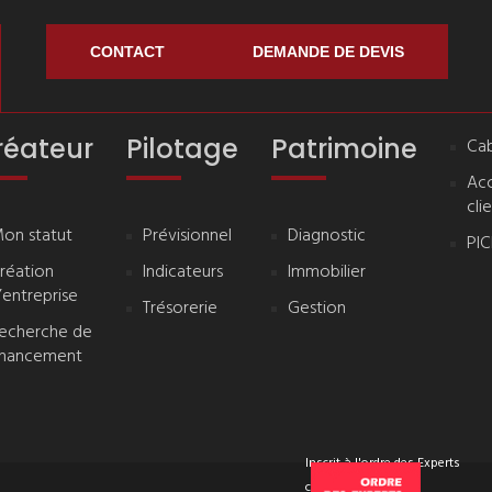
CONTACT
DEMANDE DE DEVIS
réateur
Pilotage
Patrimoine
Cab
Ac
cli
on statut
Prévisionnel
Diagnostic
PI
réation
Indicateurs
Immobilier
’entreprise
Trésorerie
Gestion
echerche de
inancement
Inscrit à l'ordre des Experts
comptables