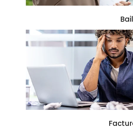
Bai
Factur