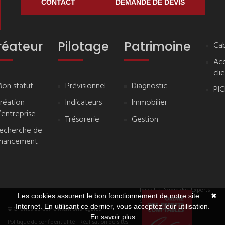
CONTACT
DEMANDE DE DEVIS
réateur
Pilotage
Patrimoine
Cab
Ac
cli
on statut
Prévisionnel
Diagnostic
PI
réation
Indicateurs
Immobilier
’entreprise
Trésorerie
Gestion
echerche de
inancement
Inscrit à l'ordre des Experts
Les cookies assurent le bon fonctionnement de notre site
✖
comptables
Internet. En utilisant ce dernier, vous acceptez leur utilisation.
© Charles Lefebvre
Mentions légales
|
En savoir plus
Politique de confidentialité
| Réalisation de sites