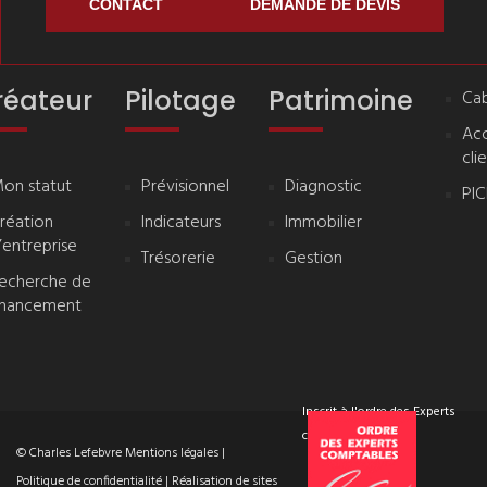
CONTACT
DEMANDE DE DEVIS
réateur
Pilotage
Patrimoine
Cab
Ac
cli
on statut
Prévisionnel
Diagnostic
PI
réation
Indicateurs
Immobilier
’entreprise
Trésorerie
Gestion
echerche de
inancement
Inscrit à l'ordre des Experts
comptables
© Charles Lefebvre
Mentions légales
|
Politique de confidentialité
| Réalisation de sites