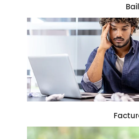
Bai
Factur