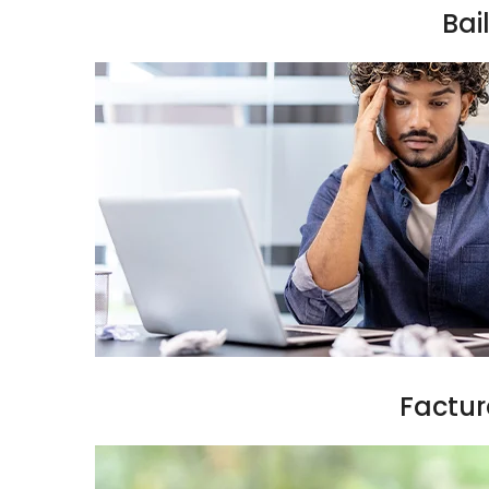
Bai
Factur