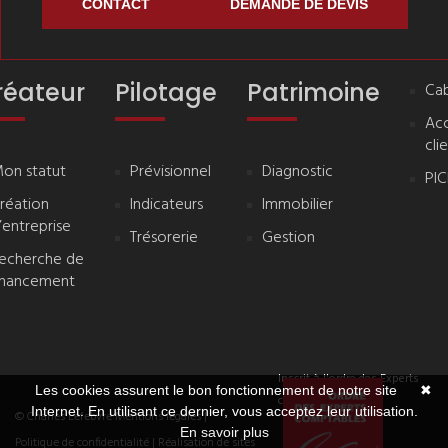
CONTACT
DEMANDE DE DEVIS
réateur
Pilotage
Patrimoine
Cab
Ac
cli
on statut
Prévisionnel
Diagnostic
PI
réation
Indicateurs
Immobilier
’entreprise
Trésorerie
Gestion
echerche de
inancement
Inscrit à l'ordre des Experts
Les cookies assurent le bon fonctionnement de notre site
✖
comptables
Internet. En utilisant ce dernier, vous acceptez leur utilisation.
© Charles Lefebvre
Mentions légales
|
En savoir plus
Politique de confidentialité
| Réalisation de sites