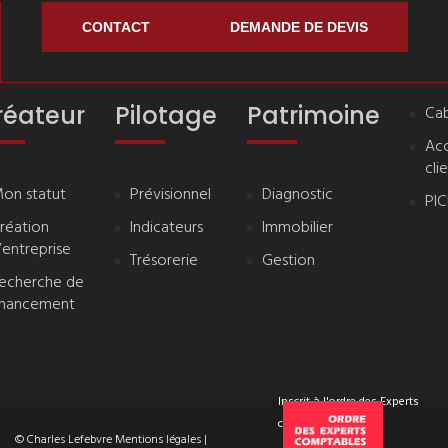
CONTACT
DEMANDE DE DEVIS
réateur
Pilotage
Patrimoine
Cab
Ac
cli
on statut
Prévisionnel
Diagnostic
PI
réation
Indicateurs
Immobilier
’entreprise
Trésorerie
Gestion
echerche de
inancement
Inscrit à l'ordre des Experts
comptables
© Charles Lefebvre
Mentions légales
|