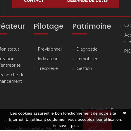
CONTACT
DEMANDE DE DEVIS
réateur
Pilotage
Patrimoine
Cab
Ac
cli
on statut
Prévisionnel
Diagnostic
PI
réation
Indicateurs
Immobilier
’entreprise
Trésorerie
Gestion
echerche de
inancement
Inscrit à l'ordre des Experts
Les cookies assurent le bon fonctionnement de notre site
✖
comptables
Internet. En utilisant ce dernier, vous acceptez leur utilisation.
© Charles Lefebvre
Mentions légales
|
En savoir plus
Politique de confidentialité
| Réalisation de sites