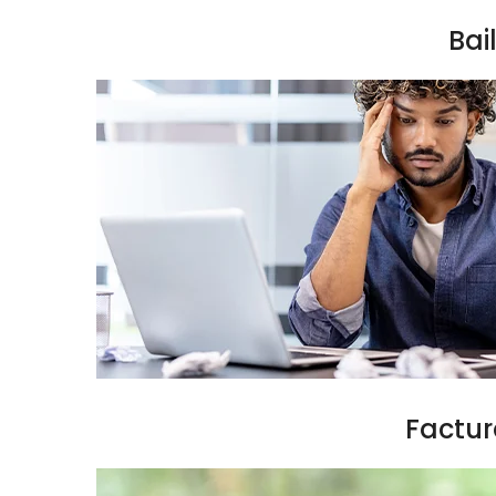
Bai
Factur