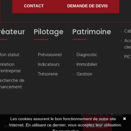
CONTACT
DEMANDE DE DEVIS
réateur
Pilotage
Patrimoine
Cab
Ac
cli
on statut
Prévisionnel
Diagnostic
PI
réation
Indicateurs
Immobilier
’entreprise
Trésorerie
Gestion
echerche de
inancement
Inscrit à l'ordre des Experts
Les cookies assurent le bon fonctionnement de notre site
✖
comptables
Internet. En utilisant ce dernier, vous acceptez leur utilisation.
© Charles Lefebvre
Mentions légales
|