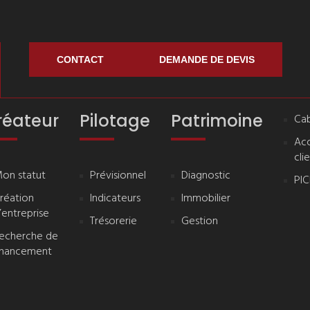
CONTACT
DEMANDE DE DEVIS
réateur
Pilotage
Patrimoine
Cab
Ac
cli
on statut
Prévisionnel
Diagnostic
PI
réation
Indicateurs
Immobilier
’entreprise
Trésorerie
Gestion
echerche de
inancement