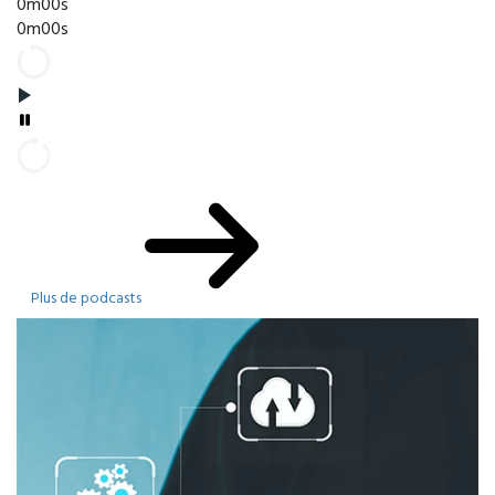
0m00s
0m00s
Plus de podcasts