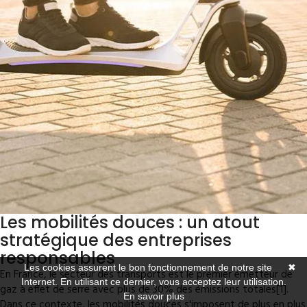
Les mobilités douces : un atout
stratégique des entreprises
responsables
Les cookies assurent le bon fonctionnement de notre site
✖
En France, le secteur des transports est le premier émetteur de
Internet. En utilisant ce dernier, vous acceptez leur utilisation.
gaz à effet de serre avec plus de 30% des émissions totales[1].
En savoir plus
Dans ce contexte, les mobilités douces s'imposent de plus en plus